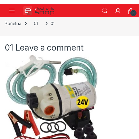
Skip to navigation
Skip to content
0
Početna
01
01
01
Leave a comment