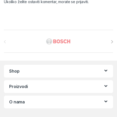
Ukoliko želite ostaviti komentar, morate se
prijaviti
.
Brands Carousel
Shop
Proizvodi
O nama