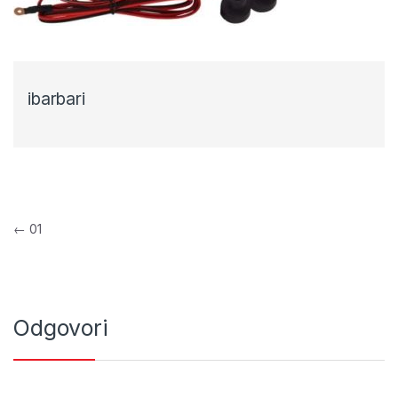
ibarbari
Navigacija objava
←
01
Odgovori