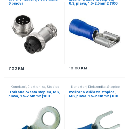
6 pinova
6.3, plava, 1.5-2.5mm2 (100
kom.)
10.00
KM
7.00
KM
- Konektori
,
Elektronika
,
Stopice
- Konektori
,
Elektronika
,
Stopice
i tuljci
i tuljci
Izolirana okasta stopica, M6,
Izolirana viličasta stopica,
plava, 1.5-2.5mm2 (100
M6, plava, 1.5-2.5mm2 (100
kom.)
kom.)