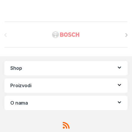
Brands Carousel
Shop
Proizvodi
O nama