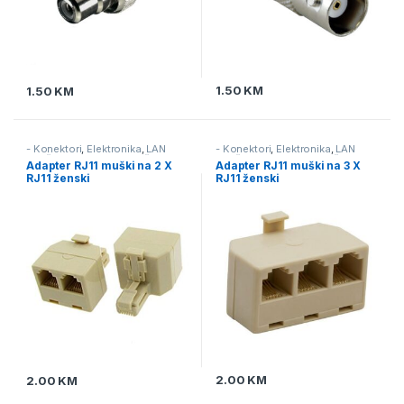
1.50
KM
1.50
KM
- Konektori
,
Elektronika
,
LAN
- Konektori
,
Elektronika
,
LAN
mreža & telefonska mreža
mreža & telefonska mreža
Adapter RJ11 muški na 2 X
Adapter RJ11 muški na 3 X
RJ11 ženski
RJ11 ženski
2.00
KM
2.00
KM