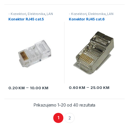
- Konektori
,
Elektronika
,
LAN
- Konektori
,
Elektronika
,
LAN
mreža & telefonska mreža
mreža & telefonska mreža
Konektor RJ45 cat.5
Konektor RJ45 cat.6
–
–
0.60
KM
25.00
KM
0.20
KM
10.00
KM
Prikazujemo 1–20 od 40 rezultata
1
2