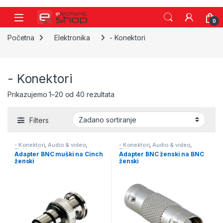
Skip to navigation
Skip to content
0
Početna
Elektronika
- Konektori
- Konektori
Prikazujemo 1–20 od 40 rezultata
Filters
- Konektori
,
Audio & video
,
- Konektori
,
Audio & video
,
Elektronika
Elektronika
Adapter BNC muški na Cinch
Adapter BNC ženski na BNC
ženski
ženski