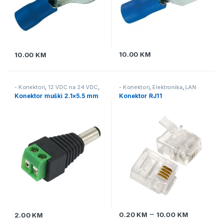
10.00
KM
10.00
KM
- Konektori
,
12 VDC na 24 VDC
,
- Konektori
,
Elektronika
,
LAN
230 VAC na 12 VDC
,
230 VAC na
mreža & telefonska mreža
Konektor muški 2.1×5.5 mm
Konektor RJ11
24 VDC
,
230 VAC na 5 VDC
,
24
VDC na 12 VDC
,
Audio & video
,
Elektronika
,
Napajanje
–
0.20
KM
10.00
KM
2.00
KM