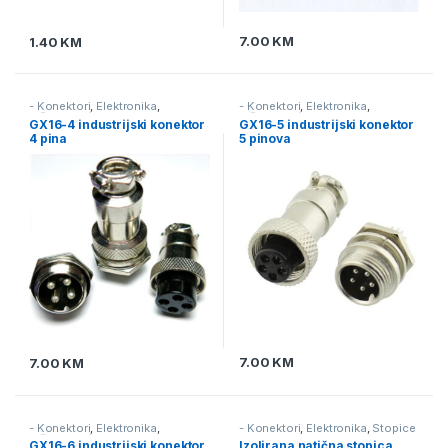
7.00
KM
1.40
KM
- Konektori
,
Elektronika
,
- Konektori
,
Elektronika
,
Višepinski / Industrijski
Višepinski / Industrijski
GX16-4 industrijski konektor
GX16-5 industrijski konektor
4 pina
5 pinova
7.00
KM
7.00
KM
- Konektori
,
Elektronika
,
- Konektori
,
Elektronika
,
Stopice
Višepinski / Industrijski
i tuljci
GX16-6 industrijski konektor
Izolirana natična stopica,