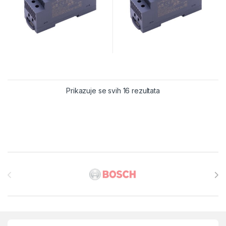
Prikazuje se svih 16 rezultata
Brands Carousel