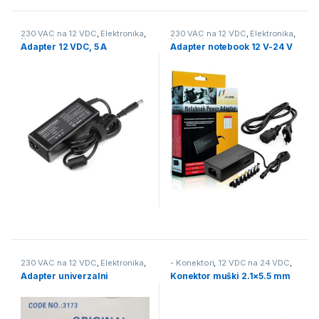
230 VAC na 12 VDC
,
Elektronika
,
230 VAC na 12 VDC
,
Elektronika
,
Napajanje
Napajanje
Adapter 12 VDC, 5 A
Adapter notebook 12 V-24 V
230 VAC na 12 VDC
,
Elektronika
,
- Konektori
,
12 VDC na 24 VDC
,
Napajanje
230 VAC na 12 VDC
,
230 VAC na
Adapter univerzalni
Konektor muški 2.1×5.5 mm
24 VDC
,
230 VAC na 5 VDC
,
24
VDC na 12 VDC
,
Audio & video
,
Elektronika
,
Napajanje