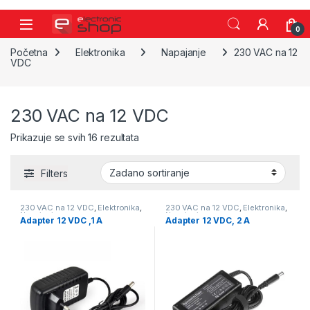
Skip to navigation
Skip to content
0
Početna
Elektronika
Napajanje
230 VAC na 12
VDC
230 VAC na 12 VDC
Prikazuje se svih 16 rezultata
Filters
230 VAC na 12 VDC
,
Elektronika
,
230 VAC na 12 VDC
,
Elektronika
,
Napajanje
Napajanje
Adapter 12 VDC ,1 A
Adapter 12 VDC, 2 A