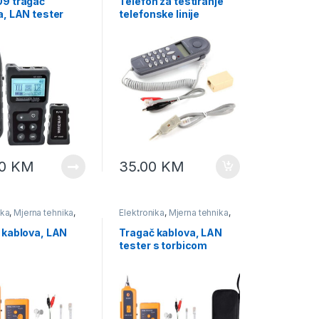
9 tragač
Telefon za testiranje
a, LAN tester
telefonske linije
00
KM
35.00
KM
ika
,
Mjerna tehnika
,
Elektronika
,
Mjerna tehnika
,
Testeri
 kablova, LAN
Tragač kablova, LAN
tester s torbicom