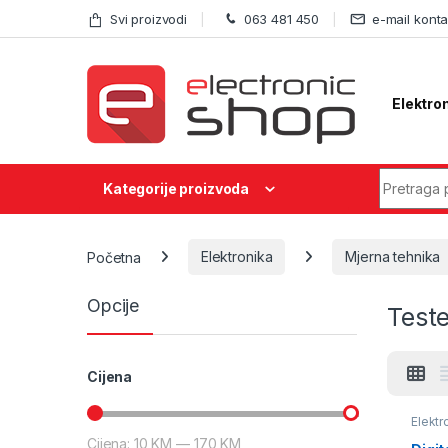
Skip to navigation
Skip to content
Svi proizvodi
063 481 450
e-mail konta
Elektro
Search fo
Kategorije proizvoda
Početna
Elektronika
Mjerna tehnika
Opcije
Teste
Cijena
Elektr
Tester
Cijena:
10 KM
—
170 KM
Min cijena
Maks cijena