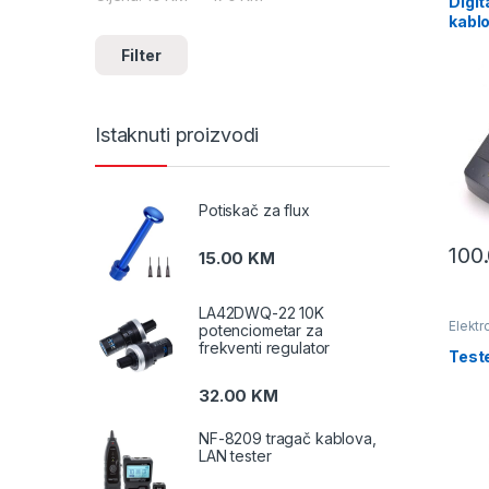
Digit
kabl
Filter
Istaknuti proizvodi
Potiskač za flux
100
15.00
KM
LA42DWQ-22 10K
Elektr
potenciometar za
Tester
frekventi regulator
Test
32.00
KM
NF-8209 tragač kablova,
LAN tester