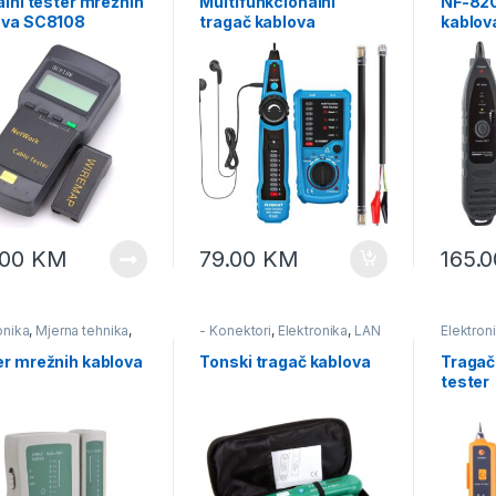
alni tester mrežnih
Multifunkcionalni
NF-820
ova SC8108
tragač kablova
kablov
.00
KM
79.00
KM
165.
onika
,
Mjerna tehnika
,
- Konektori
,
Elektronika
,
LAN
Elektron
i
mreža & telefonska mreža
,
Testeri
Mjerna tehnika
,
Testeri
er mrežnih kablova
Tonski tragač kablova
Tragač
tester