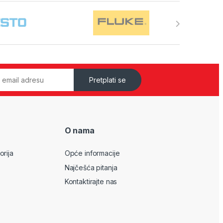
Pretplati se
O nama
orija
Opće informacije
Najčešća pitanja
Kontaktirajte nas