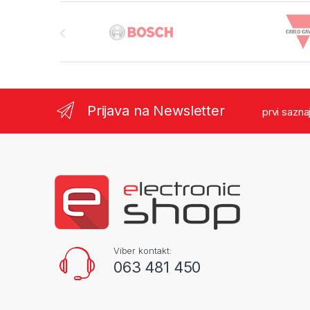
Brands Carousel
Prijava na Newsletter
prvi sazna
Viber kontakt:
063 481 450