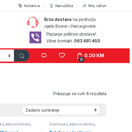
Košarica
Narudžba
Moj račun
Brza dostava
na području
cijele Bosne i Hercegovine.
Plaćanje prilikom dostave!
Viber kontakt:
063 481 450
0.00
KM
0
Prikazuje se svih 8 rezultata
ika
,
Mjerna tehnika
,
Elektronika
,
Mjerna tehnika
,
Testeri