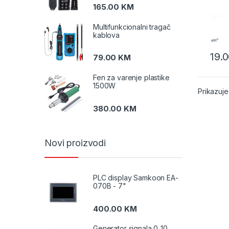
165.00
KM
Multifunkcionalni tragač
kablova
19.
79.00
KM
Fen za varenje plastike
1500W
Prikazuje
380.00
KM
Novi proizvodi
PLC display Samkoon EA-
070B - 7"
400.00
KM
Generator signala 0‑10