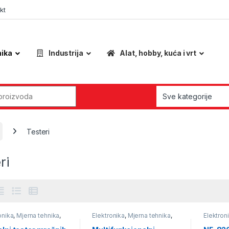
kt
nika
Industrija
Alat, hobby, kuća i vrt
r:
Testeri
ri
onika
,
Mjerna tehnika
,
Elektronika
,
Mjerna tehnika
,
Elektron
i
Testeri
Testeri