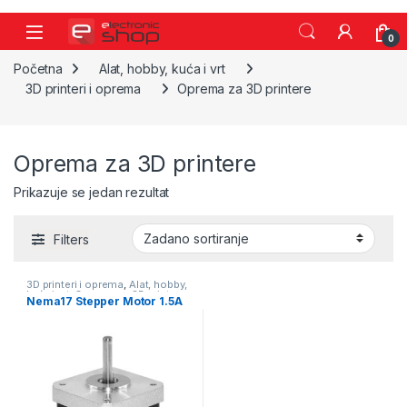
Skip to navigation
Skip to content
0
Početna
Alat, hobby, kuća i vrt
3D printeri i oprema
Oprema za 3D printere
Oprema za 3D printere
Prikazuje se jedan rezultat
Filters
3D printeri i oprema
,
Alat, hobby,
kuća i vrt
,
Oprema za 3D printere
Nema17 Stepper Motor 1.5A