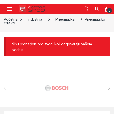
Skip to navigation
Skip to content
0
Početna
Industrija
Pneumatika
Pneumatsko
crijevo
Nisu pronađeni proizvodi koji odgovaraju vašem
odabiru.
Brands Carousel