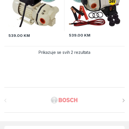
539.00
KM
539.00
KM
Prikazuje se svih 2 rezultata
Brands Carousel