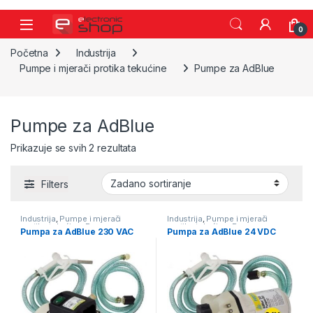
Skip to navigation
Skip to content
0
Početna
Industrija
Pumpe i mjerači protika tekućine
Pumpe za AdBlue
Pumpe za AdBlue
Prikazuje se svih 2 rezultata
Filters
Industrija
,
Pumpe i mjerači
Industrija
,
Pumpe i mjerači
protika tekućine
,
Pumpe za
protika tekućine
,
Pumpe za
Pumpa za AdBlue 230 VAC
Pumpa za AdBlue 24 VDC
AdBlue
,
Pumpe za naftu
AdBlue
,
Pumpe za naftu