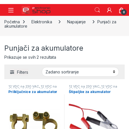
Skip to navigation
Skip to content
0
Početna
Elektronika
Napajanje
Punjači za
akumulatore
Punjači za akumulatore
Prikazuje se svih 2 rezultata
Filters
12 VDC na 230 VAC
,
12 VDC na
12 VDC na 230 VAC
,
12 VDC na
24 VDC
,
24 VDC na 12 VDC
,
24 VDC
,
24 VDC na 12 VDC
,
Prilključnice za akumulator
Štipaljke za akumulator
Elektronika
,
Napajanje
,
Punjači
Elektronika
,
Napajanje
,
Punjači
za akumulatore
za akumulatore