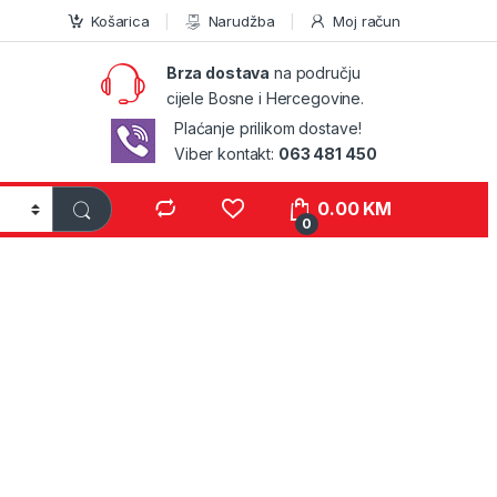
Košarica
Narudžba
Moj račun
Brza dostava
na području
cijele Bosne i Hercegovine.
Plaćanje prilikom dostave!
Viber kontakt:
063 481 450
0.00
KM
0