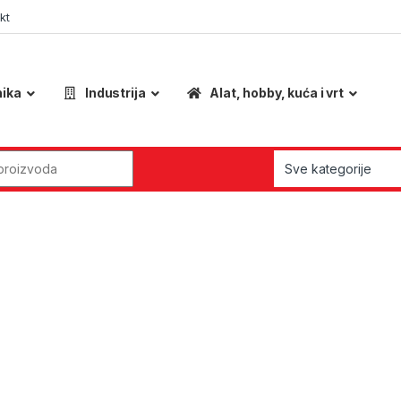
kt
nika
Industrija
Alat, hobby, kuća i vrt
r: