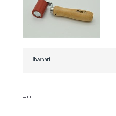
ibarbari
Navigacija objava
←
01