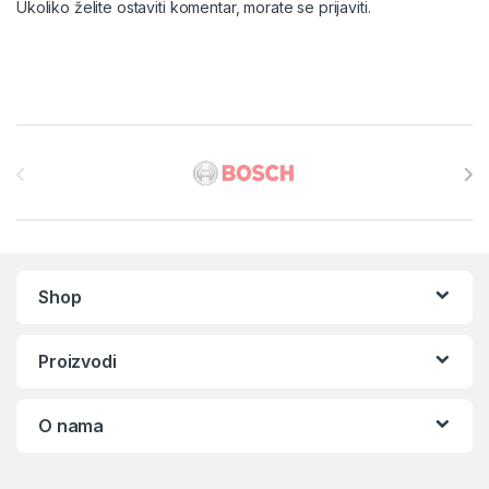
Ukoliko želite ostaviti komentar, morate se
prijaviti
.
Brands Carousel
Shop
Proizvodi
O nama