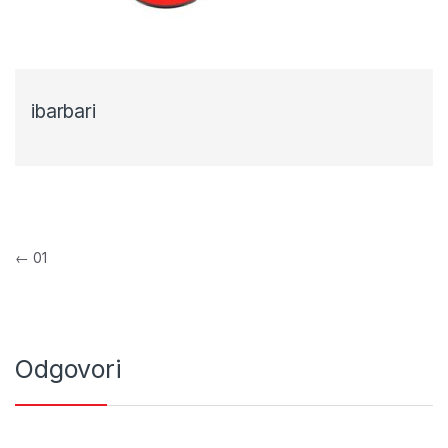
ibarbari
Navigacija objava
←
01
Odgovori