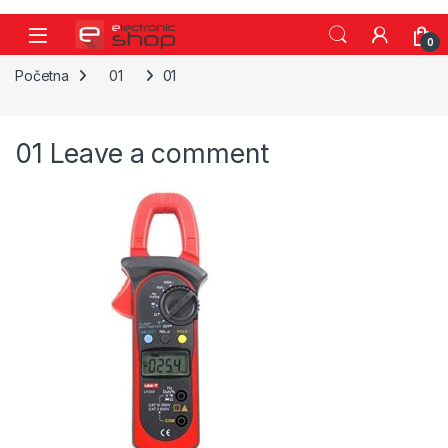
Skip to navigation
Skip to content
0
Početna
01
01
01
Leave a comment