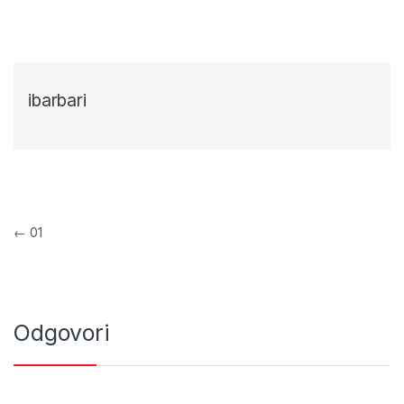
ibarbari
Navigacija objava
←
01
Odgovori