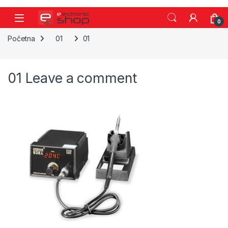
Skip to navigation
Skip to content
0
Početna
01
01
01
Leave a comment