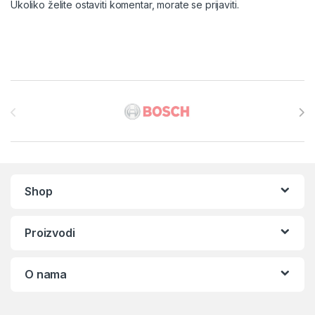
Ukoliko želite ostaviti komentar, morate se
prijaviti
.
Brands Carousel
Shop
Proizvodi
O nama