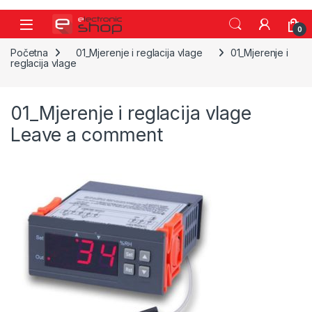
Skip to navigation
Skip to content
0
Početna
01_Mjerenje i reglacija vlage
01_Mjerenje i
reglacija vlage
01_Mjerenje i reglacija vlage
Leave a comment