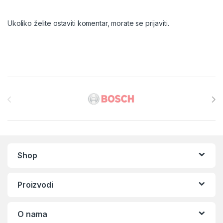
Ukoliko želite ostaviti komentar, morate se
prijaviti
.
Brands Carousel
Shop
Proizvodi
O nama