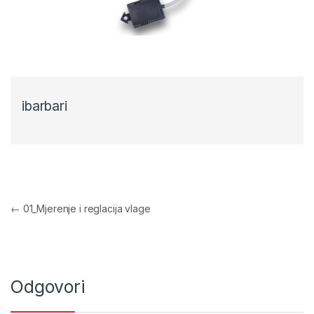
ibarbari
Navigacija objava
←
01_Mjerenje i reglacija vlage
Odgovori