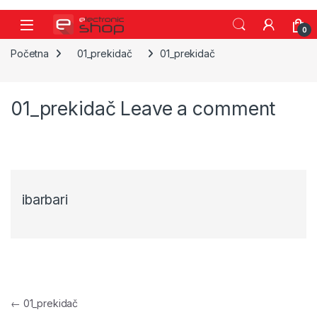
Skip to navigation
Skip to content
0
Početna
01_prekidač
01_prekidač
01_prekidač
Leave a comment
ibarbari
Navigacija objava
←
01_prekidač