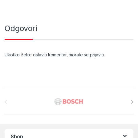
Odgovori
Ukoliko želite ostaviti komentar, morate se
prijaviti
.
Brands Carousel
Shop