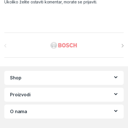
Ukoliko želite ostaviti komentar, morate se
prijaviti
.
Brands Carousel
Shop
Proizvodi
O nama