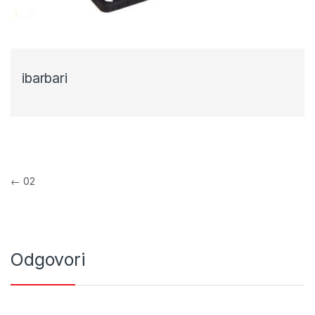
ibarbari
Navigacija objava
←
02
Odgovori