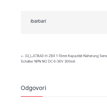
ibarbari
Navigacija objava
←
02_LJC18A3-H-ZBX 1-10mm Kapazität Näherung Sen
Schalter NPN NO DC 6-36V 300mA
Odgovori