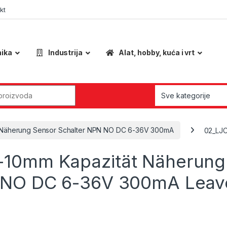
kt
nika
Industrija
Alat, hobby, kuća i vrt
r:
 Näherung Sensor Schalter NPN NO DC 6-36V 300mA
02_LJC
-10mm Kapazität Näherung
N NO DC 6-36V 300mA
Leav