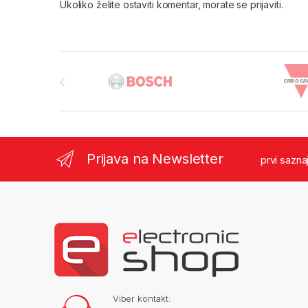
Ukoliko želite ostaviti komentar, morate se
prijaviti
.
Brands Carousel
Prijava na Newsletter
prvi sazna
Viber kontakt: