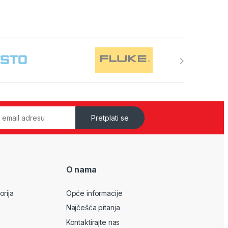
Pretplati se
O nama
orija
Opće informacije
Najčešća pitanja
Kontaktirajte nas