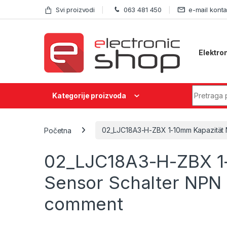
Skip to navigation
Skip to content
Svi proizvodi
063 481 450
e-mail konta
Elektro
Search fo
Kategorije proizvoda
Početna
02_LJC18A3-H-ZBX 1-10mm Kapazität
02_LJC18A3-H-ZBX 1
Sensor Schalter NP
comment