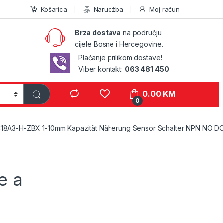
Košarica
Narudžba
Moj račun
Brza dostava
na području
cijele Bosne i Hercegovine.
Plaćanje prilikom dostave!
Viber kontakt:
063 481 450
0.00
KM
0
18A3-H-ZBX 1-10mm Kapazität Näherung Sensor Schalter NPN NO 
e a