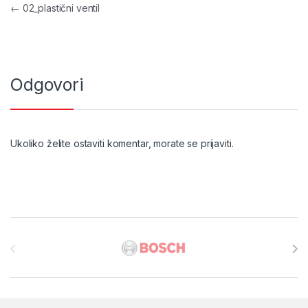
Navigacija objava
←
02_plastični ventil
Odgovori
Ukoliko želite ostaviti komentar, morate se
prijaviti
.
Brands Carousel