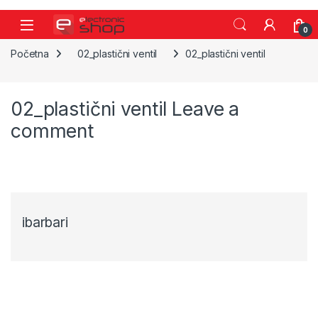
Skip to navigation
Skip to content
0
Početna
02_plastični ventil
02_plastični ventil
02_plastični ventil
Leave a
comment
ibarbari