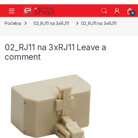
Skip to navigation
Skip to content
0
Početna
02_RJ11 na 3xRJ11
02_RJ11 na 3xRJ11
02_RJ11 na 3xRJ11
Leave a
comment