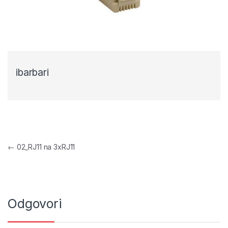
ibarbari
Navigacija objava
←
02_RJ11 na 3xRJ11
Odgovori