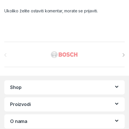
Ukoliko želite ostaviti komentar, morate se
prijaviti
.
Brands Carousel
Shop
Proizvodi
O nama