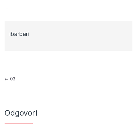
ibarbari
Navigacija objava
←
03
Odgovori