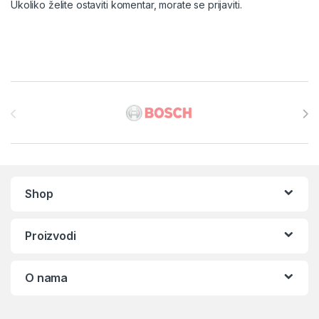
Ukoliko želite ostaviti komentar, morate se
prijaviti
.
Brands Carousel
Shop
Proizvodi
O nama