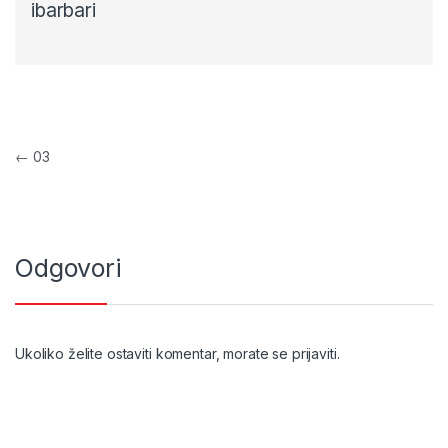
ibarbari
Navigacija objava
←
03
Odgovori
Ukoliko želite ostaviti komentar, morate se
prijaviti
.