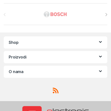
Brands Carousel
Shop
Proizvodi
O nama