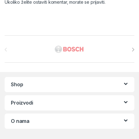
Ukoliko želite ostaviti komentar, morate se
prijaviti
.
Brands Carousel
Shop
Proizvodi
O nama