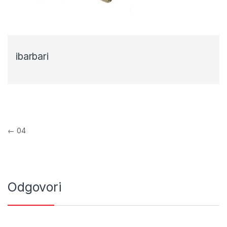
ibarbari
Navigacija objava
←
04
Odgovori