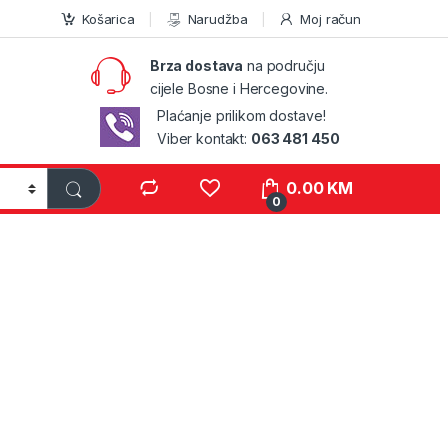
Košarica
Narudžba
Moj račun
Brza dostava
na području
cijele Bosne i Hercegovine.
Plaćanje prilikom dostave!
Viber kontakt:
063 481 450
0.00
KM
0