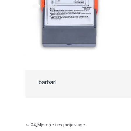
ibarbari
Navigacija objava
←
04_Mjerenje i reglacija vlage