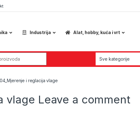
kt
nika
Industrija
Alat, hobby, kuća i vrt
r:
04_Mjerenje i reglacija vlage
ja vlage
Leave a comment