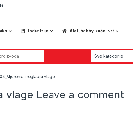
kt
nika
Industrija
Alat, hobby, kuća i vrt
r:
04_Mjerenje i reglacija vlage
ja vlage
Leave a comment