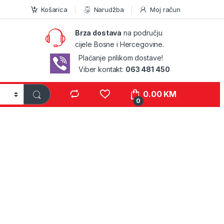
Košarica
Narudžba
Moj račun
Brza dostava
na području
cijele Bosne i Hercegovine.
Plaćanje prilikom dostave!
Viber kontakt:
063 481 450
0.00
KM
0