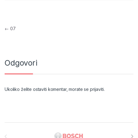
Navigacija objava
←
07
Odgovori
Ukoliko želite ostaviti komentar, morate se
prijaviti
.
Brands Carousel