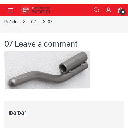
Skip to navigation
Skip to content
0
Početna
07
07
07
Leave a comment
ibarbari