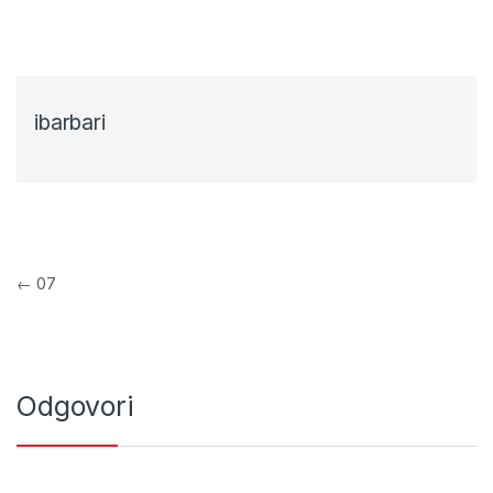
ibarbari
Navigacija objava
←
07
Odgovori