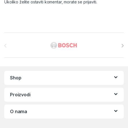
Ukoliko želite ostaviti komentar, morate se
prijaviti
.
Brands Carousel
Shop
Proizvodi
O nama