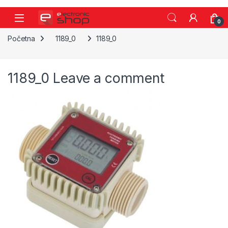
Skip to navigation
Skip to content
0
Početna
1189_0
1189_0
1189_0
Leave a comment