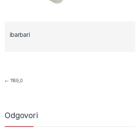
ibarbari
Navigacija objava
←
1189_0
Odgovori