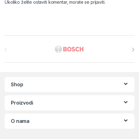
Ukoliko želite ostaviti komentar, morate se
prijaviti
.
Brands Carousel
Shop
Proizvodi
O nama