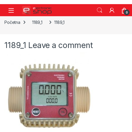
Skip to navigation
Skip to content
0
Početna
1189_1
1189_1
1189_1
Leave a comment