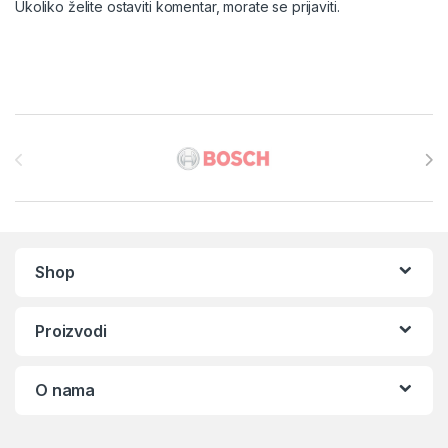
Ukoliko želite ostaviti komentar, morate se
prijaviti
.
Brands Carousel
Shop
Proizvodi
O nama