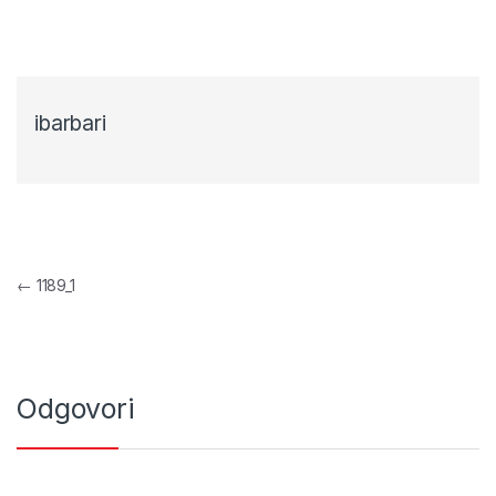
ibarbari
Navigacija objava
←
1189_1
Odgovori