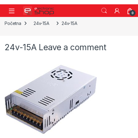
Skip to navigation
Skip to content
0
Početna
24v-15A
24v-15A
24v-15A
Leave a comment