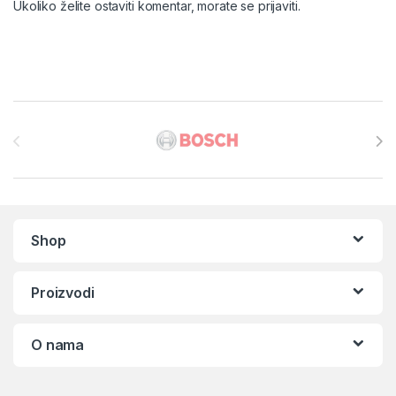
Ukoliko želite ostaviti komentar, morate se
prijaviti
.
Brands Carousel
Shop
Proizvodi
O nama