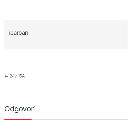
ibarbari
Navigacija objava
←
24v-15A
Odgovori