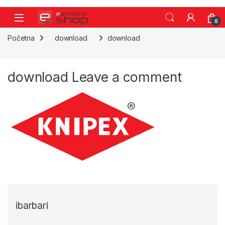
Skip to navigation
Skip to content
0
Početna
download
download
download
Leave a comment
ibarbari