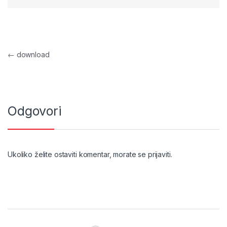
Navigacija objava
←
download
Odgovori
Ukoliko želite ostaviti komentar, morate se
prijaviti
.
Brands Carousel