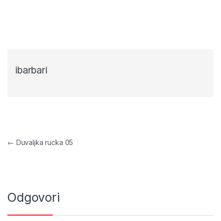
ibarbari
Navigacija objava
←
Duvaljka rucka 05
Odgovori