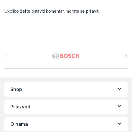
Ukoliko želite ostaviti komentar, morate se
prijaviti
.
Brands Carousel
Shop
Proizvodi
O nama