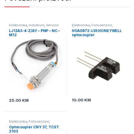
Elektronika
,
Induktivni
,
Senzori
Elektronika
,
Fotosenzori
,
Senzori
LJ12A3-4-Z/AY – PNP – NC –
HOA0872-L55 HONEYWELL
M12
optocoupler
10.00
KM
25.00
KM
Elektronika
,
Fotosenzori
,
Senzori
Optocoupler CNY 37, TCST
2103