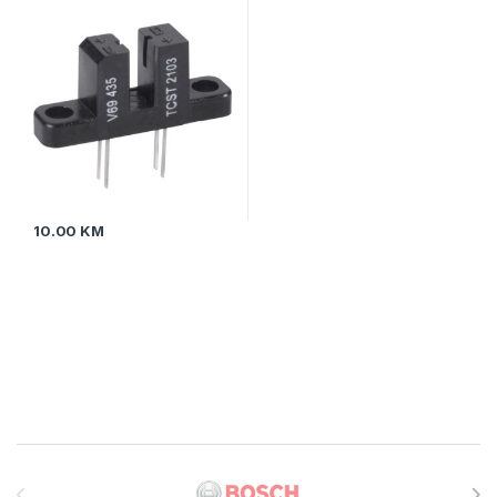
10.00
KM
Brands Carousel