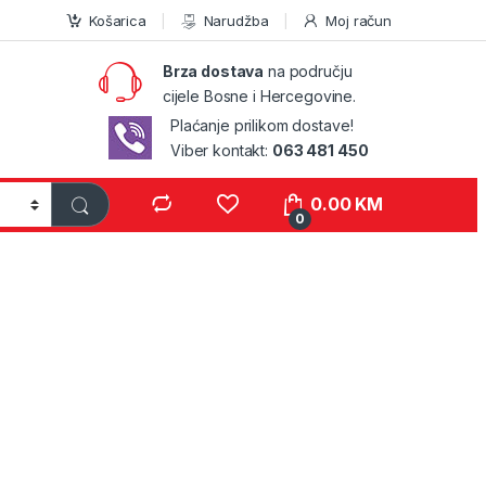
Košarica
Narudžba
Moj račun
Brza dostava
na području
cijele Bosne i Hercegovine.
Plaćanje prilikom dostave!
Viber kontakt:
063 481 450
0.00
KM
0