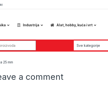
kt
nika
Industrija
Alat, hobby, kuća i vrt
r:
ka 25 mm
eave a comment