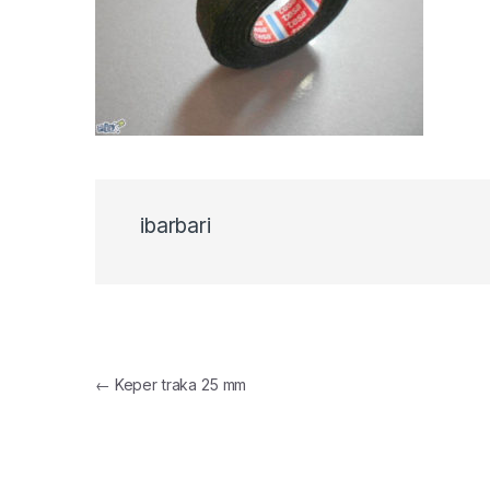
ibarbari
Navigacija objava
←
Keper traka 25 mm