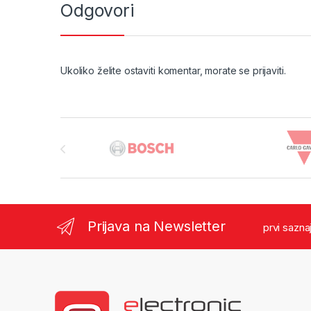
Odgovori
Ukoliko želite ostaviti komentar, morate se
prijaviti
.
Brands Carousel
Prijava na Newsletter
prvi sazna