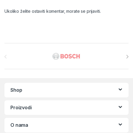
Ukoliko želite ostaviti komentar, morate se
prijaviti
.
Brands Carousel
Shop
Proizvodi
O nama