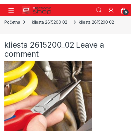
Skip to navigation
Skip to content
0
Početna
kliesta 2615200_02
kliesta 2615200_02
kliesta 2615200_02
Leave a
comment