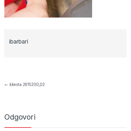
ibarbari
Navigacija objava
←
kliesta 2615200_02
Odgovori