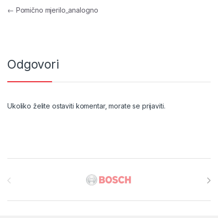
Navigacija objava
←
Pomično mjerilo_analogno
Odgovori
Ukoliko želite ostaviti komentar, morate se
prijaviti
.
Brands Carousel