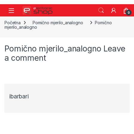
Skip to navigation
Skip to content
0
Početna
Pomično mjerilo_analogno
Pomično
mjerilo_analogno
Pomično mjerilo_analogno
Leave
a comment
ibarbari