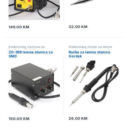
32.00
KM
149.00
KM
Elektronika
,
Oprema za
Elektronika
,
Grijači za lemne
lemljenje
,
Puhaljke - lemne
stanice
,
Lemne stanice
,
Oprema
ZD-939 lemna stanica za
Ručka za lemnu stanicu
stanice za SMD
za lemljenje
,
Pomagala i alat za
SMD
Gordak
lemljenje
26.00
KM
150.00
KM