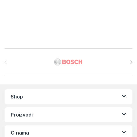
Brands Carousel
Shop
Proizvodi
O nama