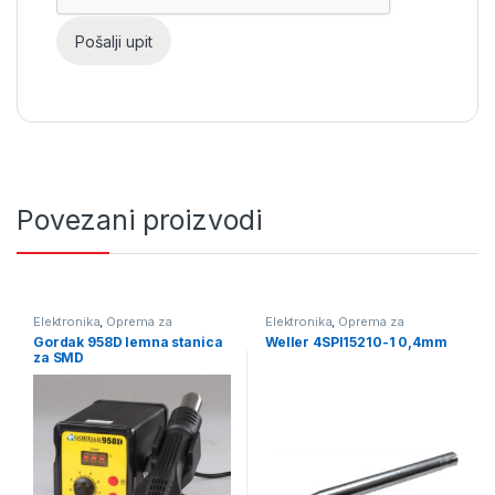
Povezani proizvodi
Elektronika
,
Oprema za
Elektronika
,
Oprema za
lemljenje
,
Puhaljke - lemne
lemljenje
,
Vrhovi za lemne
Gordak 958D lemna stanica
Weller 4SPI15210-1 0,4mm
stanice za SMD
stanice
za SMD