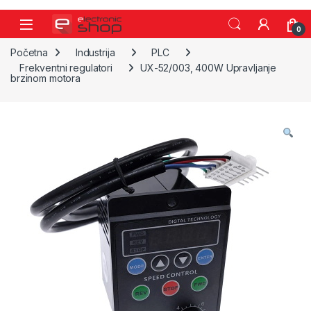
Skip to navigation
Skip to content
0
Početna
Industrija
PLC
Frekventni regulatori
UX-52/003, 400W Upravljanje
brzinom motora