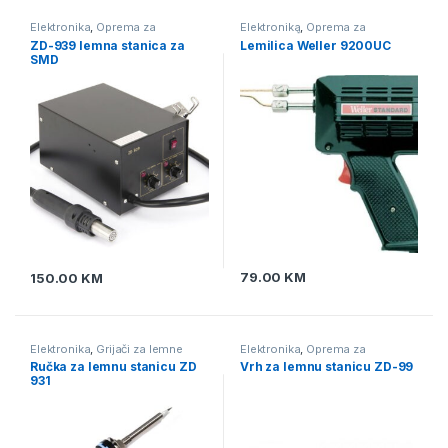
Elektronika
,
Oprema za
Elektronika
,
Oprema za
lemljenje
,
Puhaljke - lemne
lemljenje
,
Štapne lemilice
ZD-939 lemna stanica za
Lemilica Weller 9200UC
stanice za SMD
SMD
79.00
KM
150.00
KM
Elektronika
,
Grijači za lemne
Elektronika
,
Oprema za
stanice
,
Lemne stanice
,
Oprema
lemljenje
,
Vrhovi za lemne
Ručka za lemnu stanicu ZD
Vrh za lemnu stanicu ZD-99
za lemljenje
,
Pomagala i alat za
stanice
931
lemljenje
,
Vrhovi za lemne
stanice