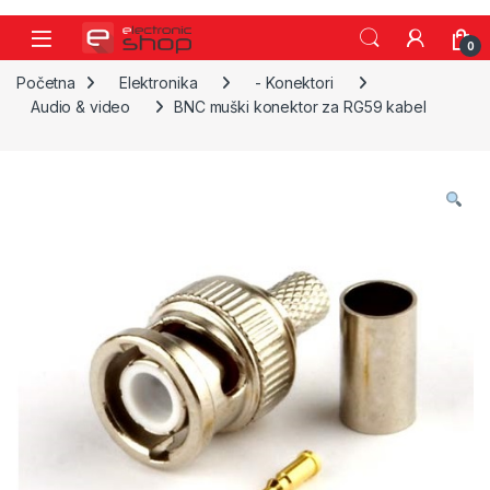
Skip to navigation
Skip to content
0
Početna
Elektronika
- Konektori
Audio & video
BNC muški konektor za RG59 kabel