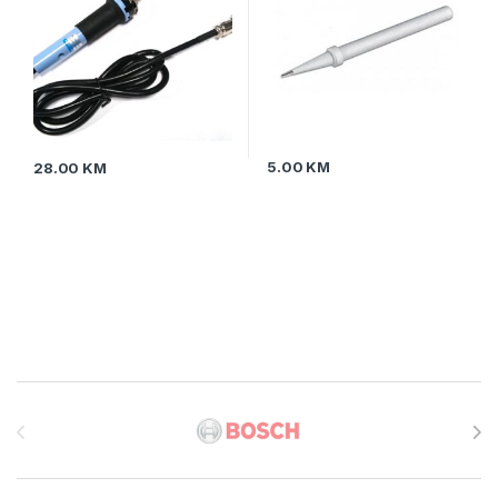
5.00
KM
28.00
KM
Brands Carousel