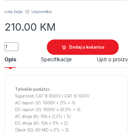
Lista želja
Usporedba
210.00
KM
Quantity
Dodaj u košaricu
Opis
Specifikacije
Upit o proizv
Tehnički podatci:
Sigurnosti: CAT III 1000V / CAT IV 600V
AC napon (V): 1000V ± (1% + 3)
DC napon (V): 1000V ± (0,5% + 3)
AC struja (A): 10A ± (1,2% ≤ 5)
DC struja (A): 10A ± (1% + 2)
Otpor (Ω): 60 MΩ ± (1% + 2)