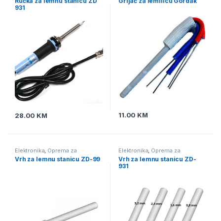
Ručka za lemnu stanicu ZD
Grijač za lemilicu Gordak
za lemljenje
,
Pomagala i alat za
931
lemljenje
,
Vrhovi za lemne
stanice
11.00
KM
28.00
KM
Elektronika
,
Oprema za
Elektronika
,
Oprema za
lemljenje
,
Vrhovi za lemne
lemljenje
,
Vrhovi za lemne
Vrh za lemnu stanicu ZD-99
Vrh za lemnu stanicu ZD-
stanice
stanice
931