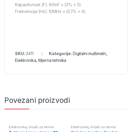
Kapacitivnost (F): 60mF ± (3% + 5)
Frekvencija (Hz): 10MHz ± (0,1% + 4)
SKU:
3411
Kategorije:
Digitalni multimetri
,
Elektronika
,
Mjerna tehnika
Povezani proizvodi
Elektronika
,
Grijači za lemne
Elektronika
,
Grijači za lemne
stanice
,
Lemne stanice
,
Oprema
stanice
,
Oprema za lemljenje