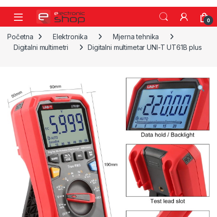
Skip to navigation
Skip to content
0
Početna
Elektronika
Mjerna tehnika
Digitalni multimetri
Digitalni multimetar UNI-T UT61B plus