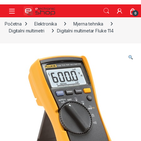
Skip to navigation
Skip to content
0
Početna
Elektronika
Mjerna tehnika
Digitalni multimetri
Digitalni multimetar Fluke 114