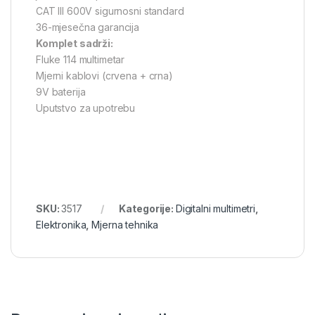
CAT III 600V sigurnosni standard
36-mjesečna garancija
Komplet sadrži:
Fluke 114 multimetar
Mjerni kablovi (crvena + crna)
9V baterija
Uputstvo za upotrebu
SKU:
3517
Kategorije:
Digitalni multimetri
,
Elektronika
,
Mjerna tehnika