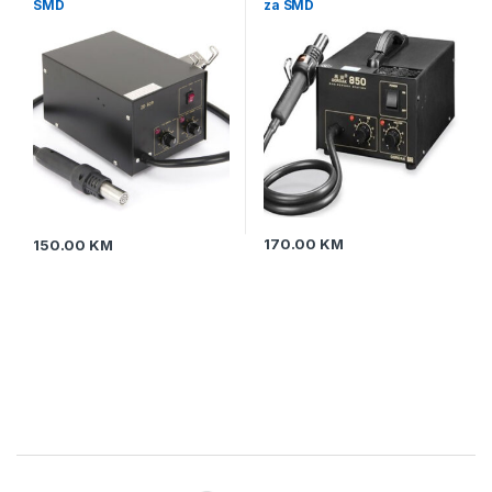
SMD
za SMD
170.00
KM
150.00
KM
Brands Carousel