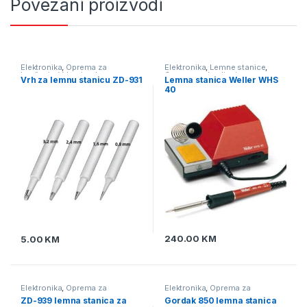
Povezani proizvodi
Elektronika
,
Oprema za
Elektronika
,
Lemne stanice
,
lemljenje
,
Vrhovi za lemne
Oprema za lemljenje
Vrh za lemnu stanicu ZD-931
Lemna stanica Weller WHS
stanice
40
240.00
KM
5.00
KM
Elektronika
,
Oprema za
Elektronika
,
Oprema za
lemljenje
,
Puhaljke - lemne
lemljenje
,
Puhaljke - lemne
ZD-939 lemna stanica za
Gordak 850 lemna stanica
stanice za SMD
stanice za SMD