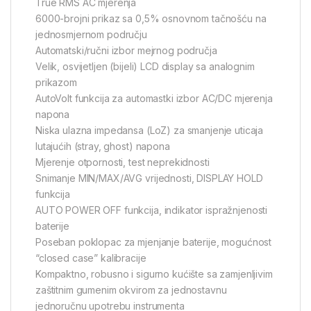
True RMS AC mjerenja
6000-brojni prikaz sa 0,5% osnovnom tačnošću na
jednosmjernom području
Automatski/ručni izbor mejrnog područja
Velik, osvijetljen (bijeli) LCD display sa analognim
prikazom
AutoVolt funkcija za automastki izbor AC/DC mjerenja
napona
Niska ulazna impedansa (LoZ) za smanjenje uticaja
lutajućih (stray, ghost) napona
Mjerenje otpornosti, test neprekidnosti
Snimanje MIN/MAX/AVG vrijednosti, DISPLAY HOLD
funkcija
AUTO POWER OFF funkcija, indikator ispražnjenosti
baterije
Poseban poklopac za mjenjanje baterije, mogućnost
“closed case” kalibracije
Kompaktno, robusno i sigurno kućište sa zamjenljivim
zaštitnim gumenim okvirom za jednostavnu
jednoručnu upotrebu instrumenta