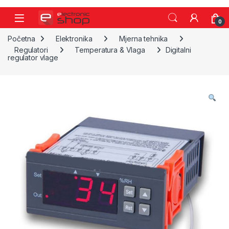
Skip to navigation
Skip to content
0
Početna
Elektronika
Mjerna tehnika
Regulatori
Temperatura & Vlaga
Digitalni
regulator vlage