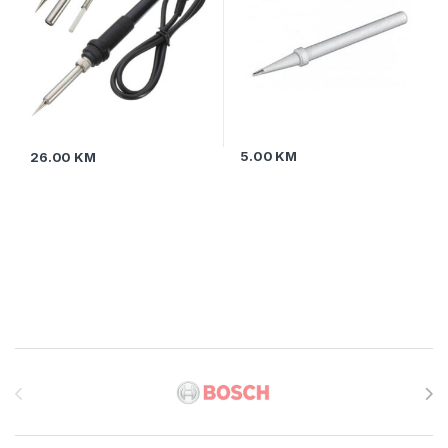
5.00
KM
26.00
KM
Brands Carousel