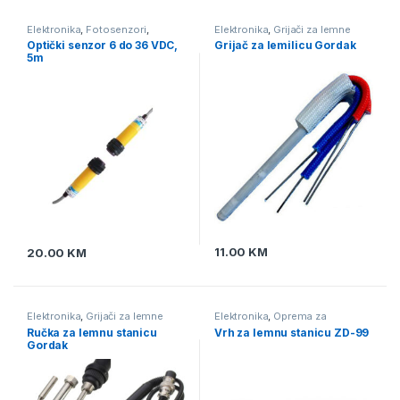
Elektronika
,
Fotosenzori
,
Elektronika
,
Grijači za lemne
Senzori
stanice
,
Oprema za lemljenje
Optički senzor 6 do 36 VDC,
Grijač za lemilicu Gordak
5m
11.00
KM
20.00
KM
Elektronika
,
Grijači za lemne
Elektronika
,
Oprema za
stanice
,
Lemne stanice
,
Oprema
lemljenje
,
Vrhovi za lemne
Ručka za lemnu stanicu
Vrh za lemnu stanicu ZD-99
za lemljenje
,
Pomagala i alat za
stanice
Gordak
lemljenje