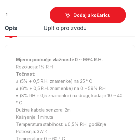
Quantity
Dodaj u košaricu
Opis
Upit o proizvodu
Mjerno područje vlažnosti: 0 ~ 99% R.H.
Rezolucija: 1% R.H.
Točnost:
± (5% + 0,5 R.H. znamenke) na 25 ° C
± (6% + 0,5 R.H. znamenke) na 0 ~ 59% R.H.
± (8% RH + 0,5 znamenke) na drugi, kada je 10 ~ 40
° C
Dužina kabela senzora: 2m
Kašnjenje: 1 minuta
Temperatura stabilnost: ± 0,5% R.H. godišnje
Potrošnja: 3W ≤
Temperatura: 0 ~ 60 ° C