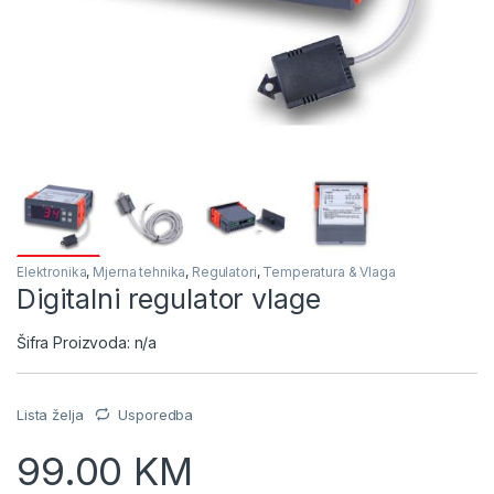
Elektronika
,
Mjerna tehnika
,
Regulatori
,
Temperatura & Vlaga
Digitalni regulator vlage
Šifra Proizvoda: n/a
Lista želja
Usporedba
99.00
KM