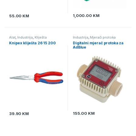
1,000.00
KM
55.00
KM
Alat
,
Industrija
,
Kliješta
Industrija
,
Mjerači protoka
tekućine
,
Pumpe i mjerači
Knipex kliješta 26 15 200
Digitalni mjerač protoka za
protika tekućine
AdBlue
155.00
KM
39.90
KM