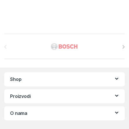
Brands Carousel
Shop
Proizvodi
O nama