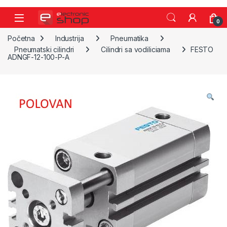
Skip to navigation
Skip to content
0
Početna
Industrija
Pneumatika
Pneumatski cilindri
Cilindri sa vodiliciama
FESTO
ADNGF-12-100-P-A