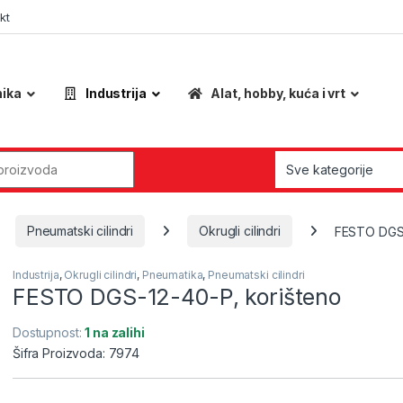
kt
nika
Industrija
Alat, hobby, kuća i vrt
r:
Pneumatski cilindri
Okrugli cilindri
FESTO DGS-
Industrija
,
Okrugli cilindri
,
Pneumatika
,
Pneumatski cilindri
FESTO DGS-12-40-P, korišteno
Dostupnost:
1 na zalihi
Šifra Proizvoda: 7974