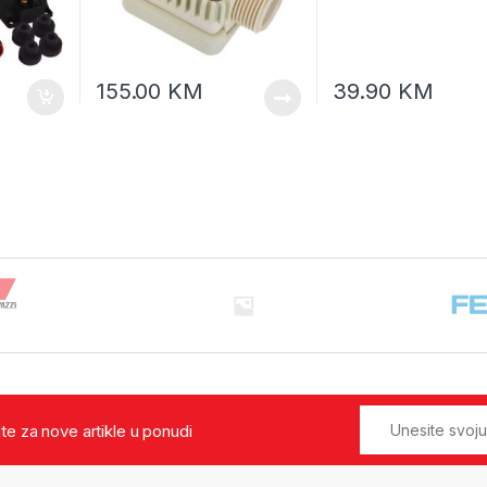
155.00
KM
39.90
KM
jte za nove artikle u ponudi