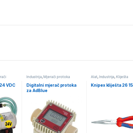
rači
Industrija
,
Mjerači protoka
Alat
,
Industrija
,
Kliješta
e za
tekućine
,
Pumpe i mjerači
tu
protika tekućine
 24 VDC
Digitalni mjerač protoka
Knipex kliješta 26 1
za AdBlue