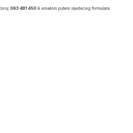
 broj:
063 481 450
ili emailom putem sljedećeg formulara: