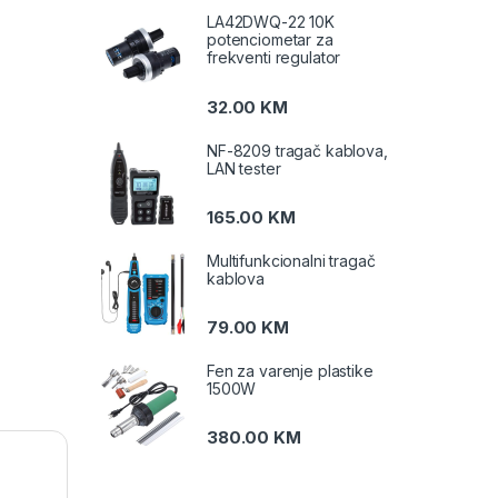
LA42DWQ-22 10K
potenciometar za
frekventi regulator
32.00
KM
NF-8209 tragač kablova,
LAN tester
165.00
KM
Multifunkcionalni tragač
kablova
79.00
KM
Fen za varenje plastike
1500W
380.00
KM