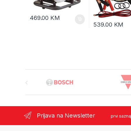
469.00
KM
539.00
KM
Brands Carousel
Prijava na Newsletter
prvi sazna