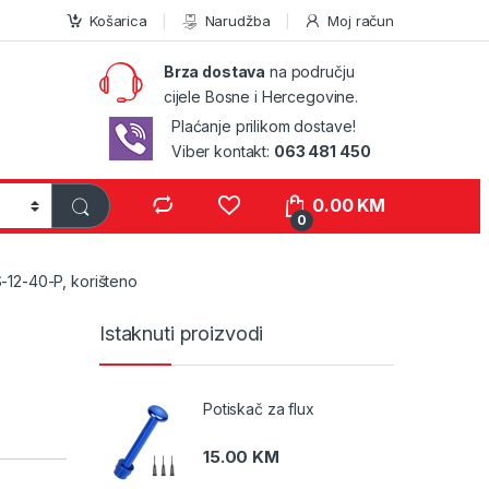
Košarica
Narudžba
Moj račun
Brza dostava
na području
cijele Bosne i Hercegovine.
Plaćanje prilikom dostave!
Viber kontakt:
063 481 450
0.00
KM
0
12-40-P, korišteno
Istaknuti proizvodi
Potiskač za flux
15.00
KM