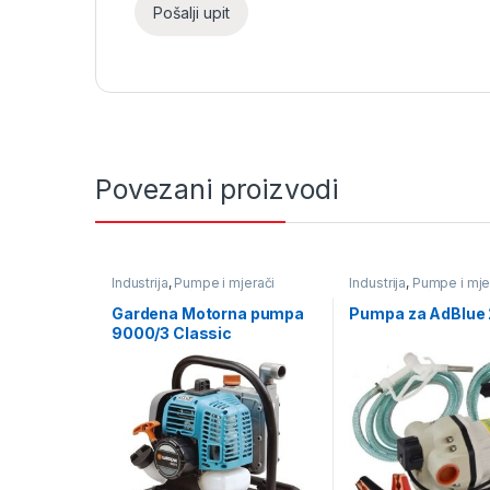
Povezani proizvodi
Industrija
,
Pumpe i mjerači
Industrija
,
Pumpe i mje
protika tekućine
,
Pumpe za
protika tekućine
,
Pump
vodu
AdBlue
,
Pumpe za naf
Gardena Motorna pumpa
Pumpa za AdBlue
9000/3 Classic