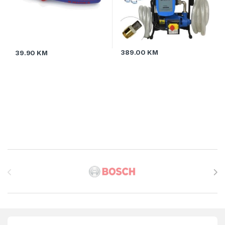
389.00
KM
39.90
KM
Brands Carousel