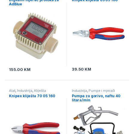
protika tekućine
AdBlue
39.50
KM
155.00
KM
Alat
,
Industrija
,
Kliješta
Industrija
,
Pumpe i mjerači
protika tekućine
,
Pumpe za
Knipex kliješta 70 05 160
Pumpa za gorivo, naftu 40
naftu
litara/min