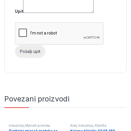
Upit
Povezani proizvodi
Industrija
,
Mjerači protoka
Alat
,
Industrija
,
Kliješta
tekućine
,
Pumpe i mjerači
Digitalni mjerač protoka za
Knipex kliješta 03 05 160