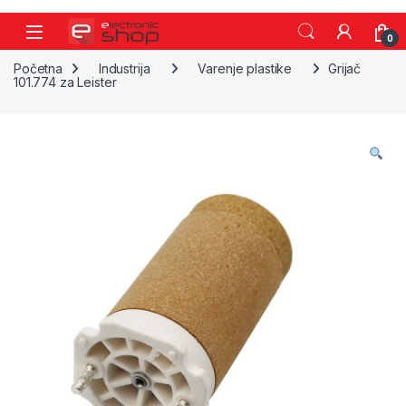
Skip to navigation
Skip to content
0
Početna
Industrija
Varenje plastike
Grijač
101.774 za Leister