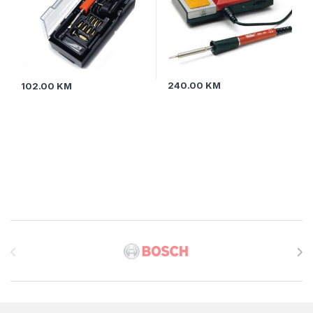
240.00
KM
102.00
KM
Brands Carousel