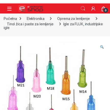
Skip to navigation
Skip to content
0
Početna
Elektronika
Oprema za lemljenje
Tinol žica i paste za lemljenje
Igle za FLUX, industrijske
igle