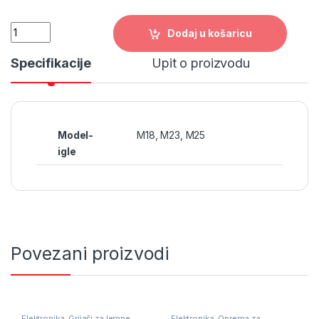
Quantity
Dodaj u košaricu
Specifikacije
Upit o proizvodu
Model-
M18, M23, M25
igle
Povezani proizvodi
Elektronika
,
Grijači za lemne
Elektronika
,
Oprema za