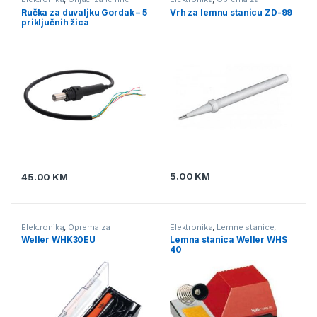
stanice
,
Oprema za lemljenje
,
lemljenje
,
Vrhovi za lemne
Ručka za duvaljku Gordak – 5
Vrh za lemnu stanicu ZD-99
Pomagala i alat za lemljenje
,
stanice
priključnih žica
Puhaljke - lemne stanice za
SMD
,
Vrhovi za lemne stanice
5.00
KM
45.00
KM
Elektronika
,
Oprema za
Elektronika
,
Lemne stanice
,
lemljenje
,
Štapne lemilice
Oprema za lemljenje
Weller WHK30EU
Lemna stanica Weller WHS
40