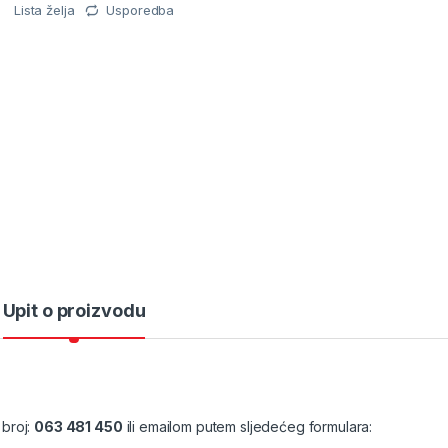
Lista želja
Usporedba
Upit o proizvodu
 broj:
063 481 450
ili emailom putem sljedećeg formulara: