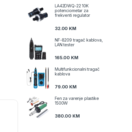
LA42DWQ-22 10K
potenciometar za
frekventi regulator
32.00
KM
NF-8209 tragač kablova,
LAN tester
165.00
KM
Multifunkcionalni tragač
kablova
79.00
KM
Fen za varenje plastike
1500W
380.00
KM