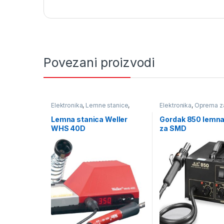
Povezani proizvodi
Elektronika
,
Lemne stanice
,
Elektronika
,
Oprema z
Oprema za lemljenje
lemljenje
,
Puhaljke - 
stanice za SMD
Lemna stanica Weller
Gordak 850 lemna
WHS 40D
za SMD