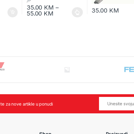
35.00
KM
–
35.00
KM
55.00
KM
jte za nove artikle u ponudi