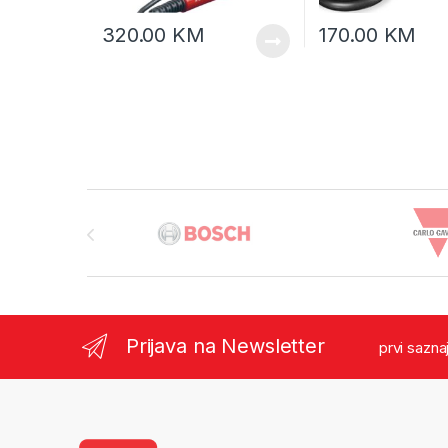
320.00
KM
170.00
KM
Brands Carousel
Prijava na Newsletter
prvi sazna