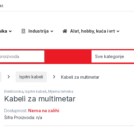
kt
nika
Industrija
Alat, hobby, kuća i vrt
r:
Ispitni kabeli
Kabeli za multimetar
Elektronika
,
Ispitni kabeli
,
Mjerna tehnika
Kabeli za multimetar
Dostupnost:
Nema na zalihi
Šifra Proizvoda: n/a