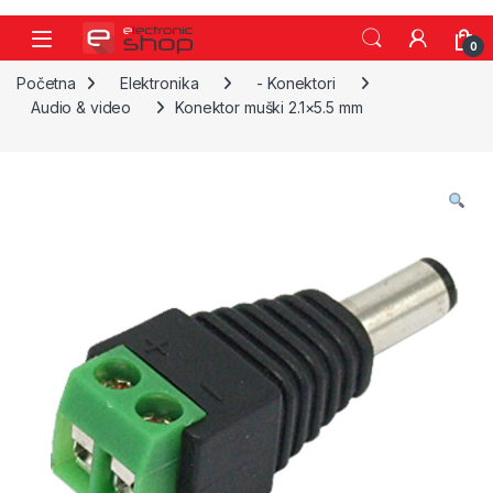
Skip to navigation
Skip to content
0
Početna
Elektronika
- Konektori
Audio & video
Konektor muški 2.1×5.5 mm