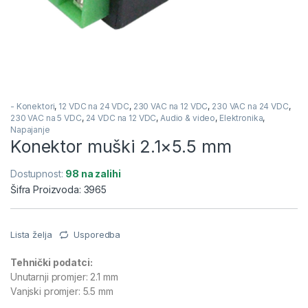
- Konektori
,
12 VDC na 24 VDC
,
230 VAC na 12 VDC
,
230 VAC na 24 VDC
,
230 VAC na 5 VDC
,
24 VDC na 12 VDC
,
Audio & video
,
Elektronika
,
Napajanje
Konektor muški 2.1×5.5 mm
Dostupnost:
98 na zalihi
Šifra Proizvoda: 3965
Lista želja
Usporedba
Tehnički podatci:
Unutarnji promjer: 2.1 mm
Vanjski promjer: 5.5 mm