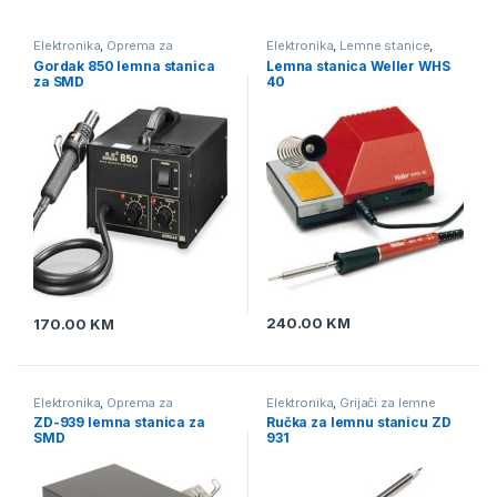
Elektronika
,
Oprema za
Elektronika
,
Lemne stanice
,
lemljenje
,
Puhaljke - lemne
Oprema za lemljenje
Gordak 850 lemna stanica
Lemna stanica Weller WHS
stanice za SMD
za SMD
40
240.00
KM
170.00
KM
Elektronika
,
Oprema za
Elektronika
,
Grijači za lemne
lemljenje
,
Puhaljke - lemne
stanice
,
Lemne stanice
,
Oprema
ZD-939 lemna stanica za
Ručka za lemnu stanicu ZD
stanice za SMD
za lemljenje
,
Pomagala i alat za
SMD
931
lemljenje
,
Vrhovi za lemne
stanice