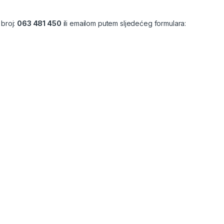
 broj:
063 481 450
ili emailom putem sljedećeg formulara: