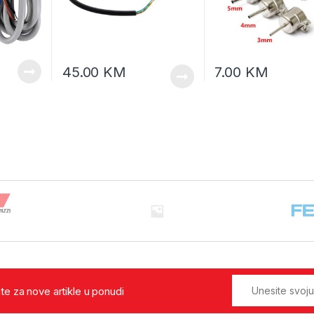
45.00
KM
7.00
KM
jte za nove artikle u ponudi