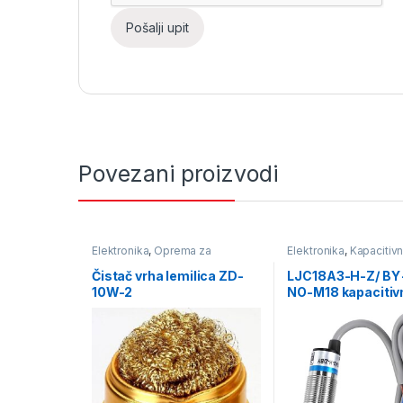
Povezani proizvodi
Elektronika
,
Oprema za
Elektronika
,
Kapacitivn
lemljenje
,
Pomagala i alat za
lemljenje
Čistač vrha lemilica ZD-
LJC18A3-H-Z/ BY 
10W-2
NO-M18 kapacitiv
senzor