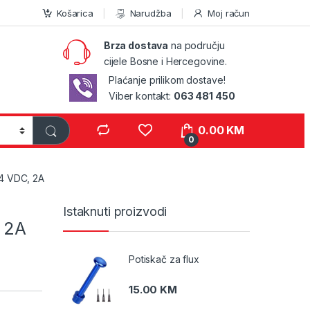
Košarica
Narudžba
Moj račun
Brza dostava
na području
cijele Bosne i Hercegovine.
Plaćanje prilikom dostave!
Viber kontakt:
063 481 450
0.00
KM
0
24 VDC, 2A
Istaknuti proizvodi
, 2A
Potiskač za flux
15.00
KM