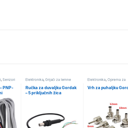
i
,
Senzori
Elektronika
,
Grijači za lemne
Elektronika
,
Oprema za
stanice
,
Oprema za lemljenje
,
lemljenje
,
Pomagala i ala
Pomagala i alat za lemljenje
,
lemljenje
,
Vrhovi za lem
– PNP-
Ručka za duvaljku Gordak
Vrh za puhaljku Gor
Puhaljke - lemne stanice za
stanice
ni
– 5 priključnih žica
SMD
,
Vrhovi za lemne stanice