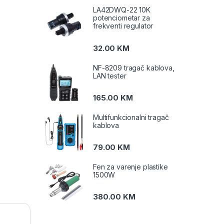
LA42DWQ-22 10K
potenciometar za
frekventi regulator
32.00
KM
NF-8209 tragač kablova,
LAN tester
165.00
KM
Multifunkcionalni tragač
kablova
79.00
KM
Fen za varenje plastike
1500W
380.00
KM