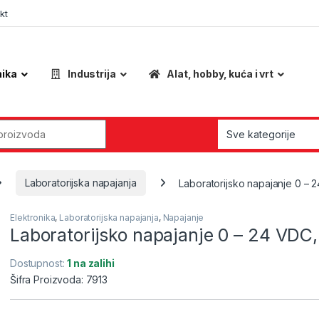
kt
nika
Industrija
Alat, hobby, kuća i vrt
r:
Laboratorijska napajanja
Laboratorijsko napajanje 0 – 
Elektronika
,
Laboratorijska napajanja
,
Napajanje
Laboratorijsko napajanje 0 – 24 VDC
Dostupnost:
1 na zalihi
Šifra Proizvoda: 7913