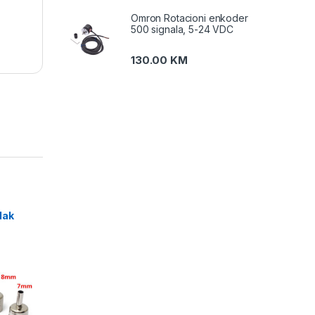
Omron Rotacioni enkoder
500 signala, 5-24 VDC
130.00
KM
t za
ne
dak