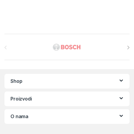
Brands Carousel
Shop
Proizvodi
O nama