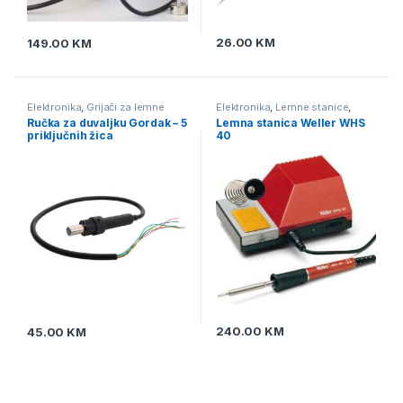
26.00
KM
149.00
KM
Elektronika
,
Grijači za lemne
Elektronika
,
Lemne stanice
,
stanice
,
Oprema za lemljenje
,
Oprema za lemljenje
Ručka za duvaljku Gordak – 5
Lemna stanica Weller WHS
Pomagala i alat za lemljenje
,
priključnih žica
40
Puhaljke - lemne stanice za
SMD
,
Vrhovi za lemne stanice
240.00
KM
45.00
KM