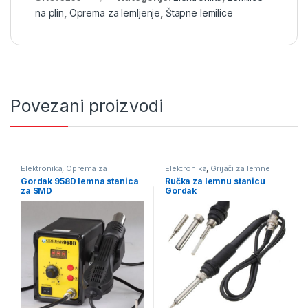
na plin
,
Oprema za lemljenje
,
Štapne lemilice
Povezani proizvodi
Elektronika
,
Oprema za
Elektronika
,
Grijači za lemne
lemljenje
,
Puhaljke - lemne
stanice
,
Lemne stanice
,
Oprema
Gordak 958D lemna stanica
Ručka za lemnu stanicu
stanice za SMD
za lemljenje
,
Pomagala i alat za
za SMD
Gordak
lemljenje