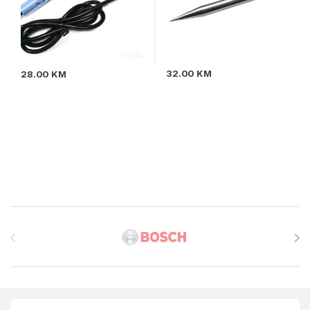
32.00
KM
28.00
KM
Brands Carousel