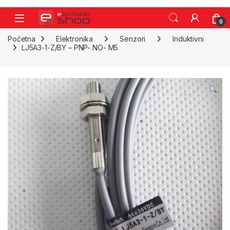
Skip to navigation
Skip to content
0
Početna
Elektronika
Senzori
Induktivni
LJ5A3-1-Z/BY – PNP- NO- M5