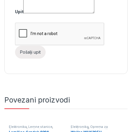
Upit
Povezani proizvodi
Elektronika
,
Lemne stanice
,
Elektronika
,
Oprema za
Oprema za lemljenje
lemljenje
,
Štapne lemilice