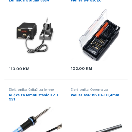
Lemilica Gordak 938A
Weller WHK30EU
102.00
KM
110.00
KM
Elektronika
,
Grijači za lemne
Elektronika
,
Oprema za
stanice
,
Lemne stanice
,
Oprema
lemljenje
,
Vrhovi za lemne
Ručka za lemnu stanicu ZD
Weller 4SPI15210-1 0,4mm
za lemljenje
,
Pomagala i alat za
stanice
931
lemljenje
,
Vrhovi za lemne
stanice