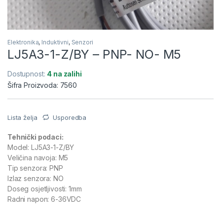
Elektronika
,
Induktivni
,
Senzori
LJ5A3-1-Z/BY – PNP- NO- M5
Dostupnost:
4 na zalihi
Šifra Proizvoda: 7560
Lista želja
Usporedba
Tehnički podaci:
Model: LJ5A3-1-Z/BY
Veličina navoja: M5
Tip senzora: PNP
Izlaz senzora: NO
Doseg osjetljivosti: 1mm
Radni napon: 6-36VDC