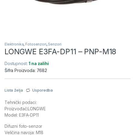
Elektronika
,
Fotosenzori
,
Senzori
LONGWE E3FA-DP11 – PNP-M18
Dostupnost:
1 na zalihi
Šifra Proizvoda: 7682
Lista želja
Usporedba
Tehnički podaci:
Proizvođač:LONGWE
Model: E3FA-DP11
Difuzni foto-senzor
Veličina navoja: M18