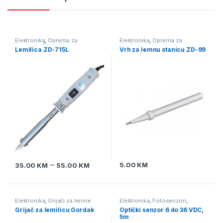
Elektronika
,
Oprema za
Elektronika
,
Oprema za
lemljenje
,
Štapne lemilice
lemljenje
,
Vrhovi za lemne
Lemilica ZD-715L
Vrh za lemnu stanicu ZD-99
stanice
–
5.00
KM
35.00
KM
55.00
KM
Elektronika
,
Grijači za lemne
Elektronika
,
Fotosenzori
,
stanice
,
Oprema za lemljenje
Senzori
Grijač za lemilicu Gordak
Optički senzor 6 do 36 VDC,
5m