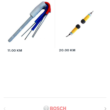
20.00
KM
11.00
KM
Brands Carousel