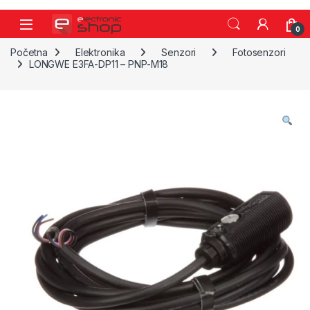
Skip to navigation
Skip to content
0
Početna
Elektronika
Senzori
Fotosenzori
LONGWE E3FA-DP11 – PNP-M18