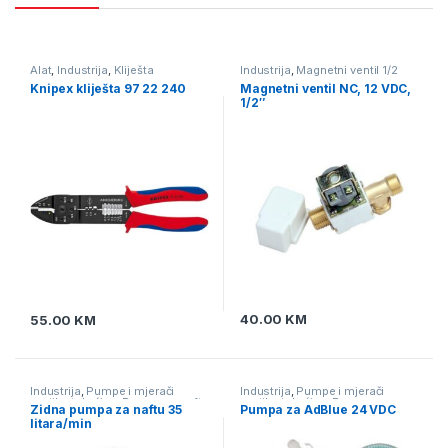
Alat
,
Industrija
,
Kliješta
Industrija
,
Magnetni ventil 1/2
zoll
,
Magnetni ventili za vodu,
Knipex kliješta 97 22 240
Magnetni ventil NC, 12 VDC,
zrak i plin
1/2″
40.00
KM
55.00
KM
Industrija
,
Pumpe i mjerači
Industrija
,
Pumpe i mjerači
protika tekućine
,
Pumpe za naftu
protika tekućine
,
Pumpe za
Zidna pumpa za naftu 35
Pumpa za AdBlue 24 VDC
AdBlue
,
Pumpe za naftu
litara/min