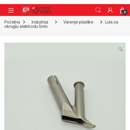
Skip to navigation
Skip to content
0
Početna
Industrija
Varenje plastike
Lula za
okruglu elektrodu 5mm