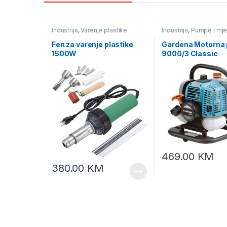
Industrija
,
Varenje plastike
Industrija
,
Pumpe i mje
protika tekućine
,
Pump
vodu
Fen za varenje plastike
Gardena Motorna
1500W
9000/3 Classic
469.00
KM
380.00
KM