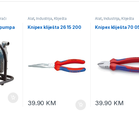
rači
Alat
,
Industrija
,
Kliješta
Alat
,
Industrija
,
Kliješta
e za
 pumpa
Knipex kliješta 26 15 200
Knipex kliješta 70 0
39.90
KM
39.90
KM