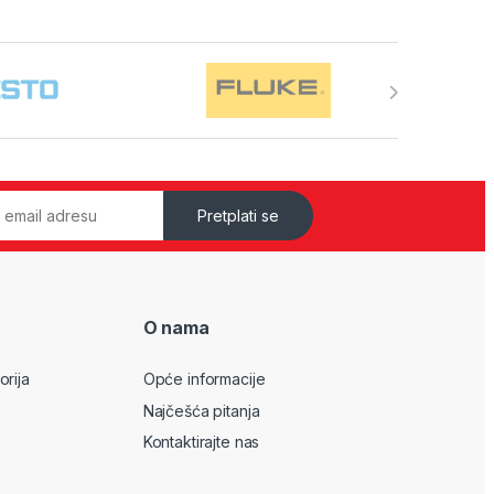
Pretplati se
O nama
orija
Opće informacije
Najčešća pitanja
Kontaktirajte nas