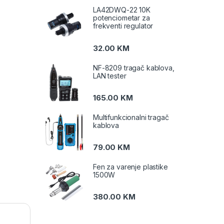
LA42DWQ-22 10K
potenciometar za
frekventi regulator
32.00
KM
NF-8209 tragač kablova,
LAN tester
165.00
KM
Multifunkcionalni tragač
kablova
79.00
KM
Fen za varenje plastike
1500W
380.00
KM