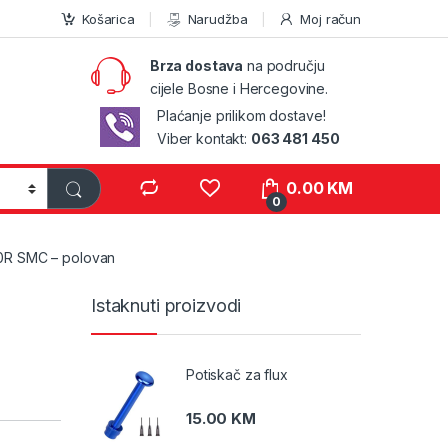
Košarica
Narudžba
Moj račun
Brza dostava
na području
cijele Bosne i Hercegovine.
Plaćanje prilikom dostave!
Viber kontakt:
063 481 450
0.00
KM
0
R SMC – polovan
Istaknuti proizvodi
Potiskač za flux
15.00
KM