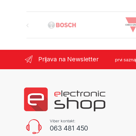
Brands Carousel
Prijava na Newsletter
prvi sazna
Viber kontakt:
063 481 450