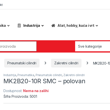
kt
nika
Industrija
Alat, hobby, kuća i vrt
r:
Pneumatski cilindri
Zakretni cilindri
MK2B20-10
Industrija
,
Pneumatika
,
Pneumatski cilindri
,
Zakretni cilindri
MK2B20-10R SMC – polovan
Dostupnost:
Nema na zalihi
Šifra Proizvoda: 5001